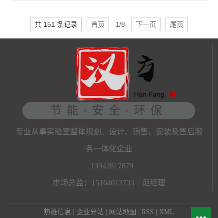
共 151 条记录
首页
1/8
下一页
尾页
节能·安全·环保
专业从事实验室整体规划、设计、销售、安装及售后服
务一体化企业
13942817879
市场总监：15164013733 范经理
热推信息
|
企业分站
|
网站地图
|
RSS
|
XML